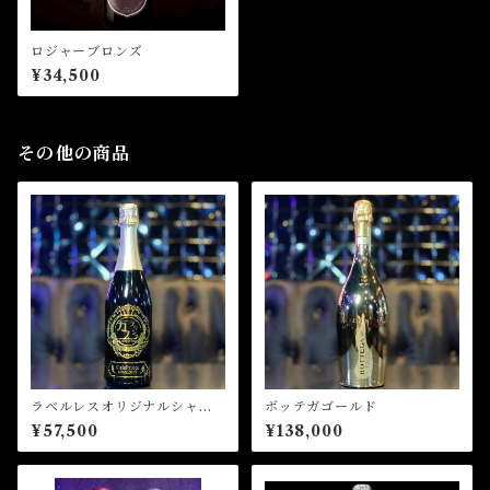
ロジャーブロンズ
¥34,500
その他の商品
ラベルレスオリジナルシャン
ボッテガゴールド
パン
¥57,500
¥138,000